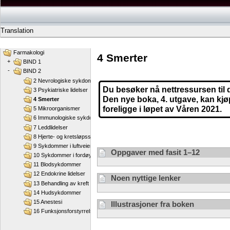
Translation
Farmakologi
4 Smerter
+
BIND 1
-
BIND 2
2 Nevrologiske sykdommer
Du besøker nå nettressursen til 
3 Psykiatriske lidelser
Den nye boka, 4. utgave, kan kj
4 Smerter
foreligge i løpet av Våren 2021.
5 Mikroorganismer
6 Immunologiske sykdommer og allergi
7 Leddlidelser
8 Hjerte- og kretsløpssykdommer
9 Sykdommer i luftveiene
Oppgaver med fasit 1–12
10 Sykdommer i fordøyelsesorganene
11 Blodsykdommer
12 Endokrine lidelser
Noen nyttige lenker
13 Behandling av kreft
14 Hudsykdommer
15 Anestesi
Illustrasjoner fra boken
16 Funksjonsforstyrrelser av urinblæren, prostatahyperplasi og erektil dysfunk