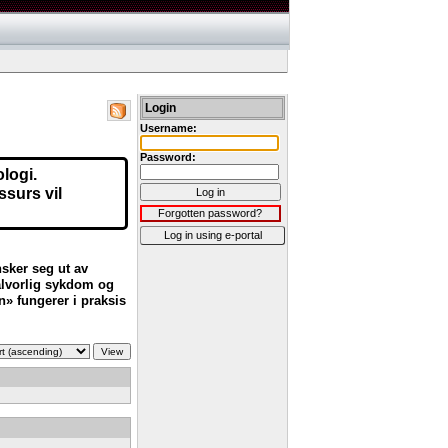
Login
Username:
Password:
logi.
ssurs vil
Log in
Forgotten password?
Log in using e-portal
nsker seg ut av
 alvorlig sykdom og
» fungerer i praksis
View