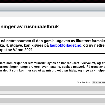
ninger av rusmiddelbruk
nå nettressursen til den gamle utgaven av Illustrert farmako
a, 4. utgave, kan kjøpes på
fagbokforlaget.no
, og ny nettre
løpet av Våren 2021.
former
kere som erkjenner sitt misbruk, synes de har redusert livskvalitet, og ø
rmest ingen tunge brukere lever i stabile, sosiale nettverk. På tross av
er det få som kommer seg ut av misbruket uten hjelp, og mye av «hjelpen
Sort Method: