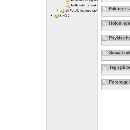
Nettsteder og søketermer
Faktorer s
+
14 Forgiftning med stoffer som inntas gjenn
+
BIND 2
Holdninger
Psykisk h
Sosialt ne
Tegn på b
Forebyggi