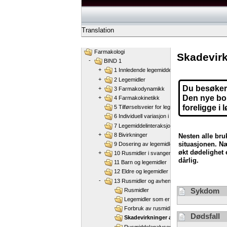
Translation
Farmakologi
Skadevirk
-
BIND 1
+
1 Innledende legemiddellære
+
2 Legemidler
Du besøker 
+
3 Farmakodynamikk
Den nye bok
+
4 Farmakokinetikk
foreligge i 
5 Tilførselsveier for legemidler og legemiddel
6 Individuell variasjon i legemiddelrespons
7 Legemiddelinteraksjoner
+
8 Bivirkninger
Nesten alle bru
situasjonen. Næ
9 Dosering av legemidler
økt dødelighet 
+
10 Rusmidler i svangerskap og ammeperiode
dårlig.
11 Barn og legemidler
12 Eldre og legemidler
-
13 Rusmidler og avhengighet
Sykdom
Rusmidler
Legemidler som er potensielle rusmidler
Forbruk av rusmidler
Dødsfall
Skadevirkninger av rusmiddelbruk
Rusmiddelanalyser