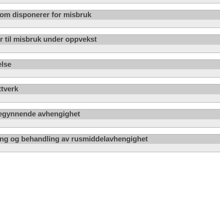
om disponerer for misbruk
om munnen
 til misbruk under oppvekst
else
ttverk
egynnende avhengighet
ng og behandling av rusmiddelavhengighet